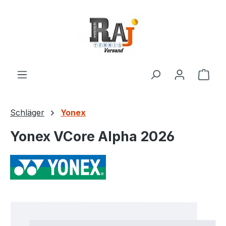
Zum Hauptinhalt springen
Ware
Schläger
Yonex
Yonex VCore Alpha 2026
Bildergalerie überspringen