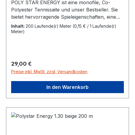
POLY STAR ENERGY ist eine monofile, Co-
Polyester Tennissaite und unser Bestseller. Sie
bietet hervorragende Spieleigenschaften, eine
sehr gute Spinannahme und optimal
Inhalt:
200 Laufende(r) Meter
(0,15 € / 1 Laufende(r)
kontrollierbare Beschleunigung bei optimaler
Meter)
Elastizität. Die besondere Haltbarkeit wird durch
die spezielle Präparation gewährleistet, die die
Reibungsintensität an den Kreuzungspunkten im
Bespannungsgitter reduziert und dadurch die
Regulärer Preis:
29,00 €
Haltbarkeit erhöht. Die POLY STAR ENERGY hat
Preise inkl. MwSt. zzgl. Versandkosten
Power und ist dennoch besonders
armschonend.Länge 200m Stärke 1,25 mmFarbe
In den Warenkorb
beige