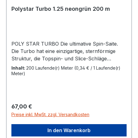
Polystar Turbo 1.25 neongrün 200 m
POLY STAR TURBO Die ultimative Spin-Saite.
Die Turbo hat eine einzigartige, sternförmige
Struktur, die Topspin- und Slice-Schläge
optimiert und gleichzeitig eine herausragende
Inhalt:
200 Laufende(r) Meter
(0,34 € / 1 Laufende(r)
Power bietet. Diese spezielle monofile Saite
Meter)
wurde für Spieler mit mittlerem bis
fortgeschrittenem Niveau entwickelt und wird
Deinem Spiel einen Kick geben.Länge
200m Stärke 1,25 mmFarbe neongrün
Regulärer Preis:
67,00 €
Preise inkl. MwSt. zzgl. Versandkosten
In den Warenkorb