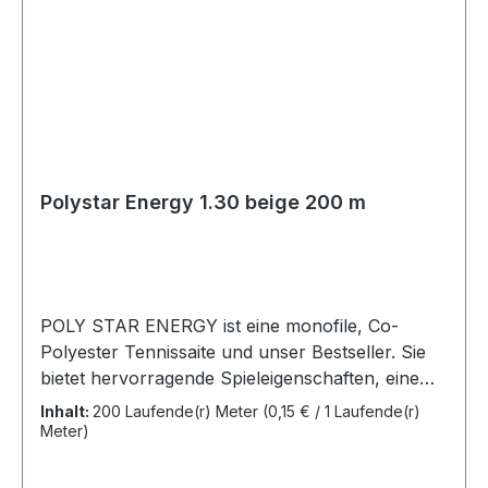
Polystar Energy 1.30 beige 200 m
POLY STAR ENERGY ist eine monofile, Co-
Polyester Tennissaite und unser Bestseller. Sie
bietet hervorragende Spieleigenschaften, eine
sehr gute Spinannahme und optimal
Inhalt:
200 Laufende(r) Meter
(0,15 € / 1 Laufende(r)
kontrollierbare Beschleunigung bei optimaler
Meter)
Elastizität. Die besondere Haltbarkeit wird durch
die spezielle Präparation gewährleistet, die die