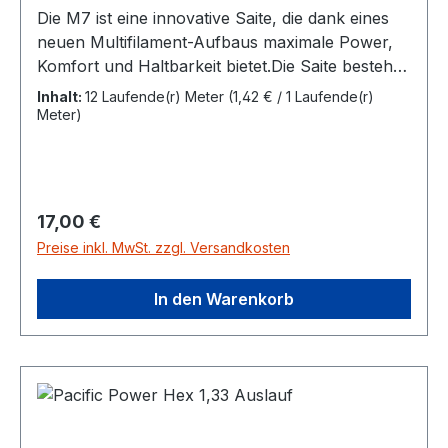
Die M7 ist eine innovative Saite, die dank eines
neuen Multifilament-Aufbaus maximale Power,
Komfort und Haltbarkeit bietet.Die Saite besteht
aus 7 Monofil-Fasern aus 100% Polyamid und
Inhalt:
12 Laufende(r) Meter
(1,42 € / 1 Laufende(r)
einer neuartigen PA+PU-Matrix für eine längere
Meter)
Lebensdauer und guten Spielkomfort.Länge:
12,00 m Farbe: natur
Regulärer Preis:
17,00 €
Preise inkl. MwSt. zzgl. Versandkosten
In den Warenkorb