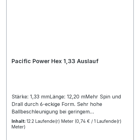
Pacific Power Hex 1,33 Auslauf
Stärke: 1,33 mmLänge: 12,20 mMehr Spin und
Drall durch 6-eckige Form. Sehr hohe
Ballbeschleunigung bei geringem
Spannungsverlust.Farbe: natur
Inhalt:
12.2 Laufende(r) Meter
(0,74 € / 1 Laufende(r)
Meter)