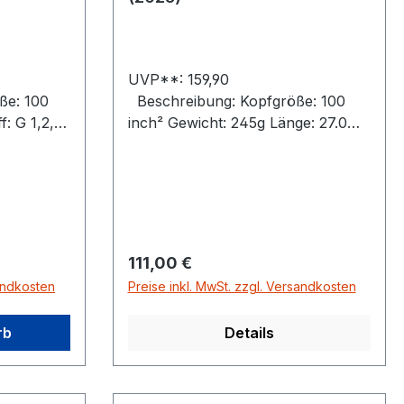
UVP**: 159,90
ße: 100
Beschreibung: Kopfgröße: 100
f: G 1,2,3
inch² Gewicht: 245g Länge: 27.0
enhöhe
inch Rahmenhöhe (min/max): 25
m / 23.0
mm / 27 mm / 24 mm Balance:
terial:
340 mm Material: GraphiteFarbe:
Blast BlueBesaitungsbild:
sh 2G-
16/18 Made in Chinabesaitet
: Ruby
Regulärer Preis:
111,00 €
/19 Made
sandkosten
Preise inkl. MwSt. zzgl. Versandkosten
rb
Details