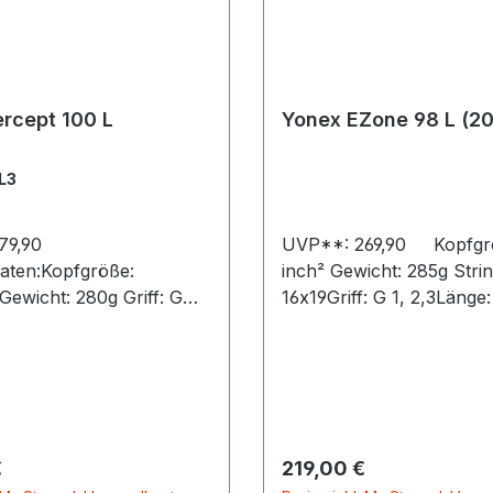
rcept 100 L
Yonex EZone 98 L (2
L3
 279,90
UVP**: 269,90 Kopfgröße: 98
aten:Kopfgröße:
inch² Gewicht: 285g Strin
t: 280g Griff: G
16x19Griff: G 1, 2,3Länge:
nhöhe
inch Rahmenhöhe (min/m
: 23 mm / 23 mm / 23
23.5mm / 24.5mm /
rial: HM
19.5mm Balance: 330mm M
/ 2G-Namd™ Flex Force
H.M. Graphiteunbesaitet
ERFarbe: Olive
sbild: 16/19Empf.
 Preis:
Regulärer Preis:
€
219,00 €
OLYTOUR REV, POLYTOUR