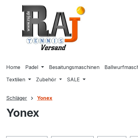
m Hauptinhalt springen
Zur Suche springen
Zur Hauptnavigation springen
Home
Padel
Besaitungsmaschinen
Ballwurfmasc
Textilien
Zubehör
SALE
Schläger
Yonex
Yonex