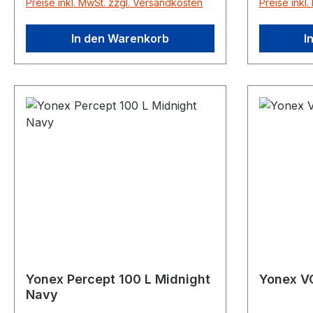
Preise inkl. MwSt. zzgl. Versandkosten
Preise inkl
Red Besaitungsbild: 16/19 Made
STRIKE, 
in: JAPAN unbesaitet
Japanunbe
In den Warenkorb
I
Yonex Percept 100 L Midnight
Yonex V
Navy