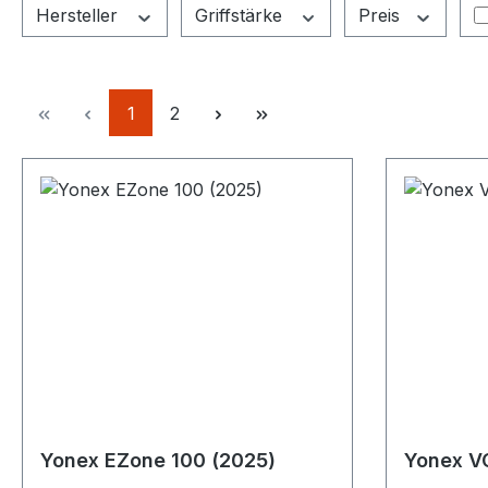
Hersteller
Griffstärke
Preis
Seite
Seite
1
2
Yonex EZone 100 (2025)
Yonex V