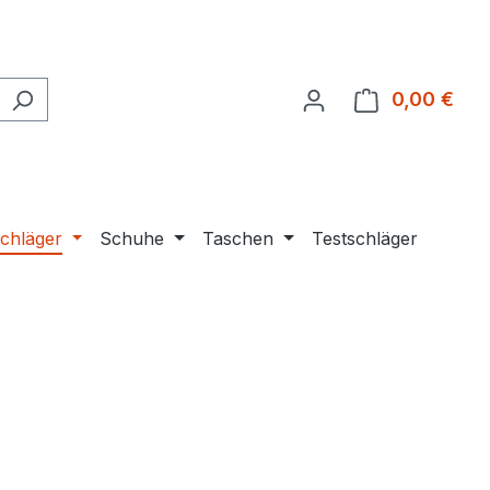
0,00 €
Ware
chläger
Schuhe
Taschen
Testschläger