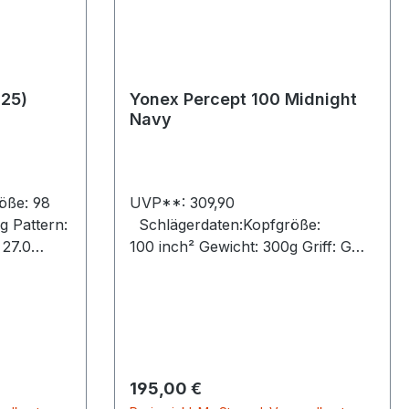
025)
Yonex Percept 100 Midnight
Navy
UVP**: 309,90
g Pattern:
Schlägerdaten:Kopfgröße:
 27.0
100 inch² Gewicht: 300g Griff: G
ax):
1,2,3,4 Länge: 27.0
inch Rahmenhöhe (min/max): 23
aterial:
mm / 23 mm / 23 mm Balance: 320
mm Material: HM GRAPHIT / 2G-
Namd™ Flex Force /
SERVOFILTERFarbe: Midnight
Regulärer Preis:
195,00 €
NavyBesaitungsbild: 16/19Empf.