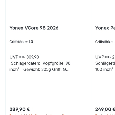
Yonex VCore 98 2026
Yonex Pe
Griffstärke:
L3
Griffstärke:
UVP**: 309,90
UVP**:
Schlägerdaten: Kopfgröße: 98
Schlägerd
inch² Gewicht: 305g Griff: G
100 inch² Gewich
1,2,3,4 Länge: 27.0
1,2,3Länge: 27.0 inch Rahme
inch Rahmenhöhe (min/max):
(min/max)
23.0 mm / 23.5 mm / 22.0
mm Balance: 335 mm Mate
mm Balance: 315mm Material:
GRAPHIT 
H.M. Graphite VDM -
/ SERVOFILT
Vibration Dampening Mesh 2G-
GreenBesaitung
Regulärer Preis:
Regulärer
289,90 €
249,00 
Namd Flex Force Farbe: Ruby
Saite: P