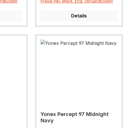
sandkosten
Preise inkl. MwSt. zzgl. Versandkosten
Saite: POLYTOUR REV, POLYTOUR
STRIKE, REXIS SPEEDMade in
Details
Japanunbesaitet YONEX GmbH
Hanns-Martin-Schleyer-Str. 11
47877 Willich www.yonex.de
Yonex Percept 97 Midnight
Navy