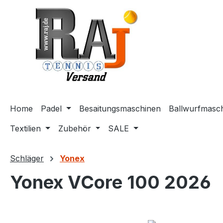
m Hauptinhalt springen
Zur Suche springen
Zur Hauptnavigation springen
Home
Padel
Besaitungsmaschinen
Ballwurfmasc
Textilien
Zubehör
SALE
Schläger
Yonex
Yonex VCore 100 2026