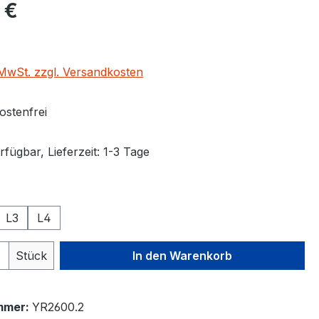
eis:
 €
. MwSt. zzgl. Versandkosten
stenfrei
fügbar, Lieferzeit: 1-3 Tage
auswählen
L3
L4
 Anzahl: Gib den gewünschten Wert ein 
Stück
In den Warenkorb
mmer:
YR2600.2