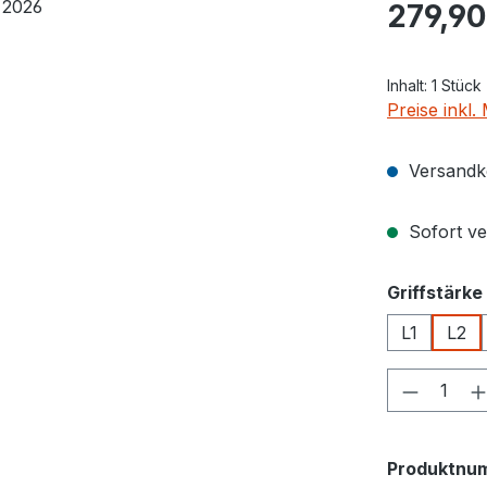
Regulärer Pr
279,90
Inhalt:
1 Stück
Preise inkl
Versandko
Sofort ver
Griffstärke
L1
L2
Produkt
Produktnu