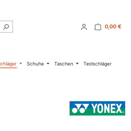
0,00 €
Ware
chläger
Schuhe
Taschen
Testschläger