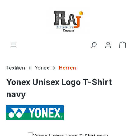
Zum Hauptinhalt springen
Ware
Textilien
Yonex
Herren
Yonex Unisex Logo T-Shirt
navy
Bildergalerie überspringen