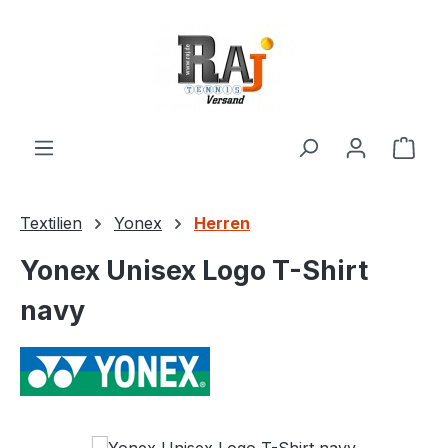
Zum Hauptinhalt springen
Ware
Textilien
Yonex
Herren
Yonex Unisex Logo T-Shirt
navy
Bildergalerie überspringen