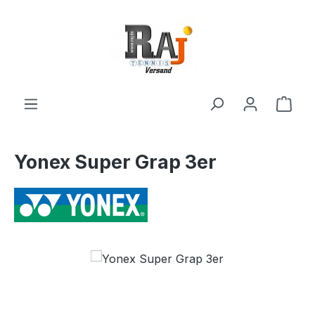
Zum Hauptinhalt springen
Ware
Yonex Super Grap 3er
Bildergalerie überspringen