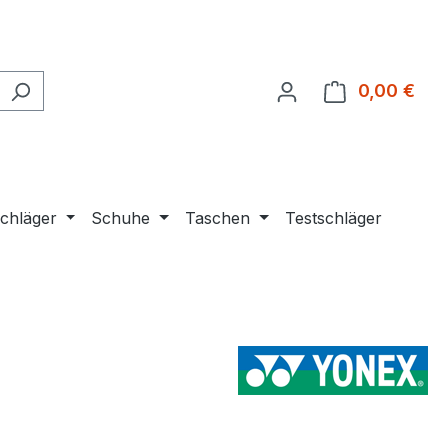
0,00 €
Ware
chläger
Schuhe
Taschen
Testschläger