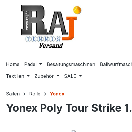
m Hauptinhalt springen
Zur Suche springen
Zur Hauptnavigation springen
Home
Padel
Besaitungsmaschinen
Ballwurfmasc
Textilien
Zubehör
SALE
Saiten
Rolle
Yonex
Yonex Poly Tour Strike 