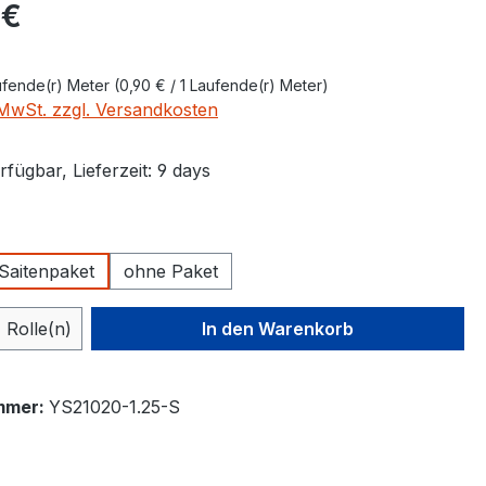
eis:
 €
ufende(r) Meter
(0,90 € / 1 Laufende(r) Meter)
. MwSt. zzgl. Versandkosten
fügbar, Lieferzeit: 9 days
ählen
 Saitenpaket
ohne Paket
 Anzahl: Gib den gewünschten Wert ein 
Rolle(n)
In den Warenkorb
mmer:
YS21020-1.25-S