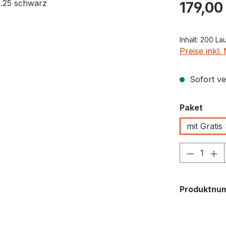
Regulärer Pr
179,00
Inhalt:
200 La
Preise inkl
Sofort ver
ausw
Paket
mit Gratis
Produkt
Produktnu