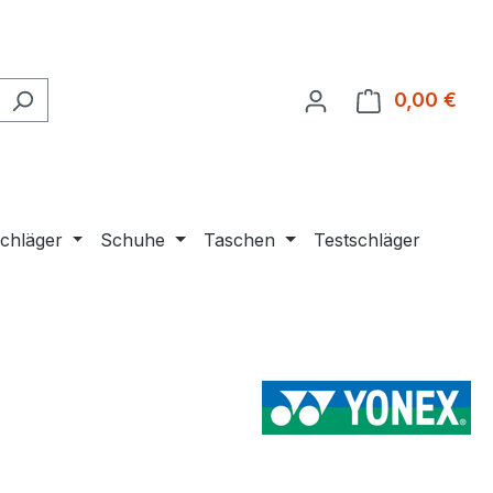
0,00 €
Ware
chläger
Schuhe
Taschen
Testschläger