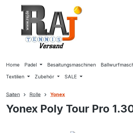
m Hauptinhalt springen
Zur Suche springen
Zur Hauptnavigation springen
Home
Padel
Besaitungsmaschinen
Ballwurfmasc
Textilien
Zubehör
SALE
Saiten
Rolle
Yonex
Yonex Poly Tour Pro 1.30