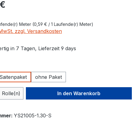
eis:
 €
ufende(r) Meter
(0,59 € / 1 Laufende(r) Meter)
. MwSt. zzgl. Versandkosten
tig in 7 Tagen, Lieferzeit 9 days
ählen
 Saitenpaket
ohne Paket
 Anzahl: Gib den gewünschten Wert ein 
Rolle(n)
In den Warenkorb
mmer:
YS21005-1.30-S