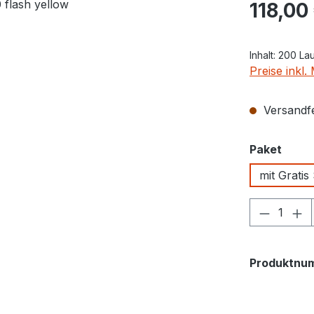
Regulärer Pr
118,00
Inhalt:
200 La
Preise inkl
Versandfer
ausw
Paket
mit Gratis
Produkt
Produktnu