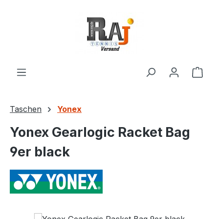
Zum Hauptinhalt springen
Ware
Taschen
Yonex
Yonex Gearlogic Racket Bag
9er black
Bildergalerie überspringen