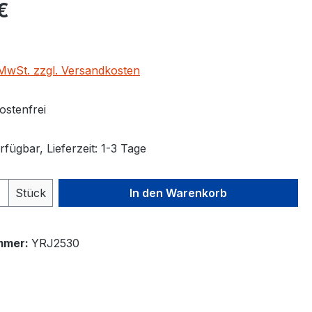
eis:
€
. MwSt. zzgl. Versandkosten
stenfrei
fügbar, Lieferzeit: 1-3 Tage
 Anzahl: Gib den gewünschten Wert ein 
Stück
In den Warenkorb
mmer:
YRJ2530