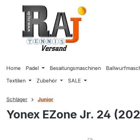
m Hauptinhalt springen
Zur Suche springen
Zur Hauptnavigation springen
Home
Padel
Besaitungsmaschinen
Ballwurfmasc
Textilien
Zubehör
SALE
Schläger
Junior
Yonex EZone Jr. 24 (202