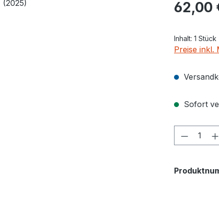
Regulärer Pr
62,00 
Inhalt:
1 Stück
Preise inkl
Versandko
Sofort ver
Produkt
Produktnu