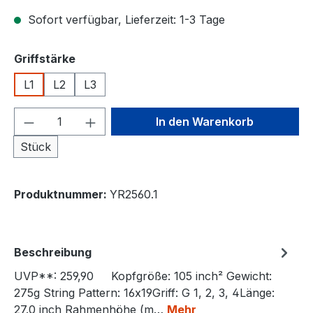
Sofort verfügbar, Lieferzeit: 1-3 Tage
auswählen
Griffstärke
L1
L2
L3
Produkt Anzahl: Gib den gewünschten We
In den Warenkorb
Stück
Produktnummer:
YR2560.1
Beschreibung
UVP**: 259,90 Kopfgröße: 105 inch² Gewicht:
275g String Pattern: 16x19Griff: G 1, 2, 3, 4Länge:
27.0 inch Rahmenhöhe (m…
Mehr