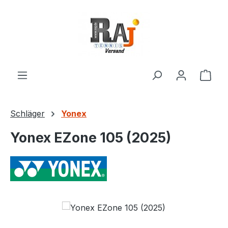
Zum Hauptinhalt springen
Ware
Schläger
Yonex
Yonex EZone 105 (2025)
Bildergalerie überspringen