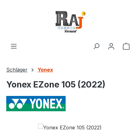
Zum Hauptinhalt springen
Ware
Schläger
Yonex
Yonex EZone 105 (2022)
Bildergalerie überspringen