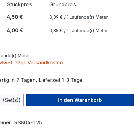
Stückpreis
Grundpreis
4,50 €
0,39 € / 1 Laufende(r) Meter
4,00 €
0,35 € / 1 Laufende(r) Meter
ufende(r) Meter
. MwSt. zzgl. Versandkosten
tig in 7 Tagen, Lieferzeit 1-3 Tage
 Anzahl: Gib den gewünschten Wert ein 
(Set(s))
In den Warenkorb
mmer:
RS804-1.25