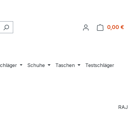
0,00 €
Ware
chläger
Schuhe
Taschen
Testschläger
RAJ