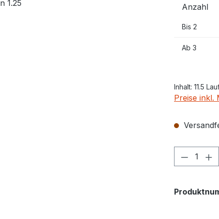
Anzahl
Bis
2
Ab
3
Inhalt:
11.5 La
Preise inkl
Versandfer
Produkt
Produktnu