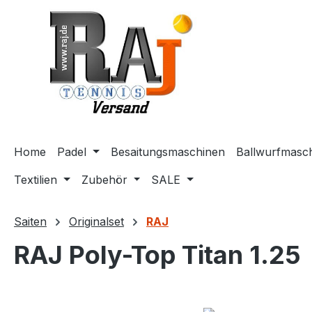
m Hauptinhalt springen
Zur Suche springen
Zur Hauptnavigation springen
Home
Padel
Besaitungsmaschinen
Ballwurfmasc
Textilien
Zubehör
SALE
Saiten
Originalset
RAJ
RAJ Poly-Top Titan 1.25