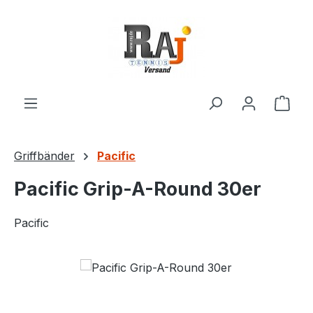
Zum Hauptinhalt springen
Ware
Griffbänder
Pacific
Pacific Grip-A-Round 30er
Pacific
Bildergalerie überspringen