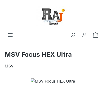
Zum Hauptinhalt springen
Ware
MSV Focus HEX Ultra
MSV
Bildergalerie überspringen