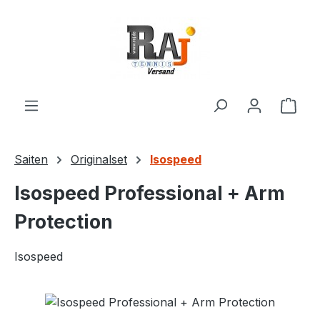
Zum Hauptinhalt springen
Ware
Saiten
Originalset
Isospeed
Isospeed Professional + Arm
Protection
Isospeed
Bildergalerie überspringen