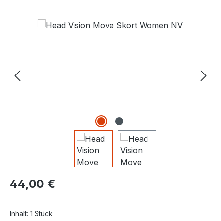
Bildergalerie überspringen
Regulärer Preis:
44,00 €
Inhalt:
1 Stück