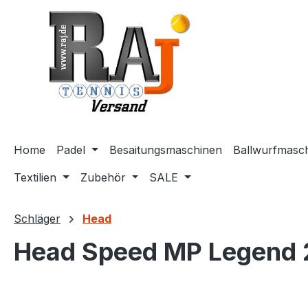
m Hauptinhalt springen
Zur Suche springen
Zur Hauptnavigation springen
Home
Padel
Besaitungsmaschinen
Ballwurfmasc
Textilien
Zubehör
SALE
Schläger
Head
Head Speed MP Legend