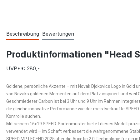
Beschreibung
Bewertungen
Produktinformationen "Head 
UVP**: 280,-
Goldene, persönliche Akzente – mit Novak Djokovics Logo in Gold 
von Novaks goldenen Momenten auf dem Platz inspiriert und weil Go
Geschmiedeter Carbon ist bei 3 Uhr und 9 Uhr im Rahmen integrier
die gleiche innovative Performance wie der meistverkaufte SPEED M
Kontrolle suchen.
Mit seinem 16x19 SPEED-Saitenmuster bietet dieses Modell präzis
verwendet wird – im Schaft verbessert die wahrgenommene Stabilit
SPEED MP LEGEND 2025 über die Auxetic 2.0 Technologie für ein int