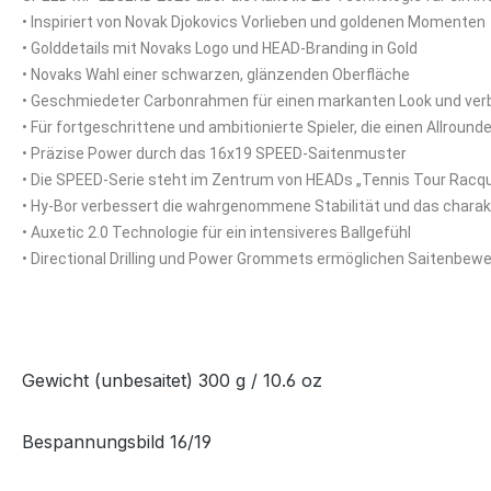
• Inspiriert von Novak Djokovics Vorlieben und goldenen Momenten
• Golddetails mit Novaks Logo und HEAD-Branding in Gold
• Novaks Wahl einer schwarzen, glänzenden Oberfläche
• Geschmiedeter Carbonrahmen für einen markanten Look und ver
• Für fortgeschrittene und ambitionierte Spieler, die einen Allrou
• Präzise Power durch das 16x19 SPEED-Saitenmuster
• Die SPEED-Serie steht im Zentrum von HEADs „Tennis Tour Rac
• Hy-Bor verbessert die wahrgenommene Stabilität und das charakt
• Auxetic 2.0 Technologie für ein intensiveres Ballgefühl
• Directional Drilling und Power Grommets ermöglichen Saitenbew
Gewicht (unbesaitet) 300 g / 10.6 oz
Bespannungsbild 16/19