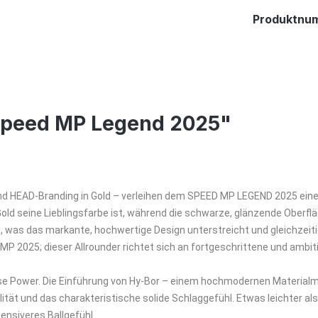
Produktnu
Speed MP Legend 2025"
und HEAD-Branding in Gold – verleihen dem SPEED MP LEGEND 2025 eine
ld seine Lieblingsfarbe ist, während die schwarze, glänzende Oberflä
t, was das markante, hochwertige Design unterstreicht und gleichzei
P 2025; dieser Allrounder richtet sich an fortgeschrittene und ambiti
e Power. Die Einführung von Hy-Bor – einem hochmodernen Materialmix
ät und das charakteristische solide Schlaggefühl. Etwas leichter al
ensiveres Ballgefühl.