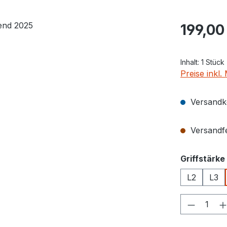
Regulärer Pr
199,00
Inhalt:
1 Stück
Preise inkl
Versandko
Versandfer
Griffstärke
L2
L3
Produkt