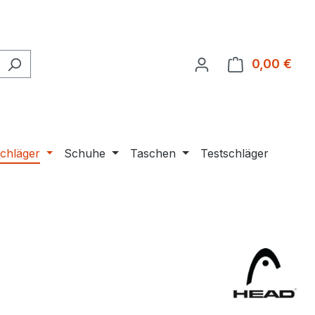
0,00 €
Ware
chläger
Schuhe
Taschen
Testschläger