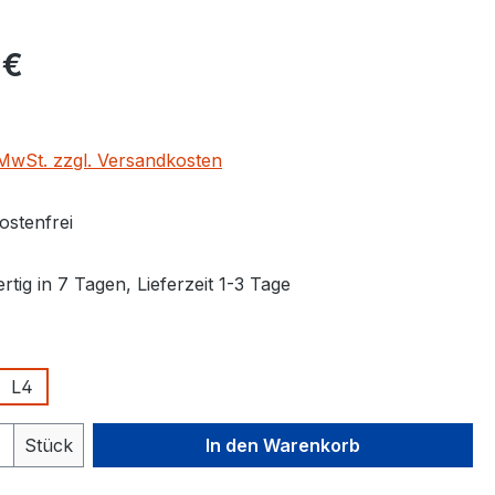
eis:
 €
. MwSt. zzgl. Versandkosten
stenfrei
tig in 7 Tagen, Lieferzeit 1-3 Tage
auswählen
L4
 Anzahl: Gib den gewünschten Wert ein 
Stück
In den Warenkorb