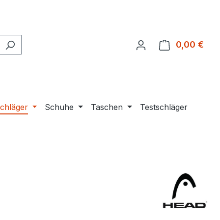
0,00 €
Ware
chläger
Schuhe
Taschen
Testschläger