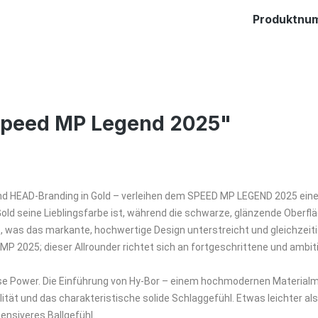
Produktnu
Speed MP Legend 2025"
und HEAD-Branding in Gold – verleihen dem SPEED MP LEGEND 2025 eine
ld seine Lieblingsfarbe ist, während die schwarze, glänzende Oberflä
t, was das markante, hochwertige Design unterstreicht und gleichzei
P 2025; dieser Allrounder richtet sich an fortgeschrittene und ambiti
e Power. Die Einführung von Hy-Bor – einem hochmodernen Materialmix
ät und das charakteristische solide Schlaggefühl. Etwas leichter al
ensiveres Ballgefühl.