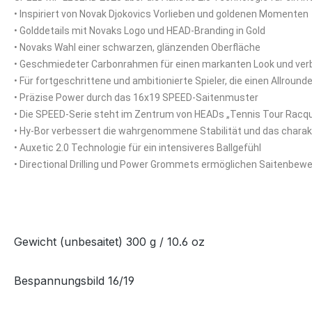
• Inspiriert von Novak Djokovics Vorlieben und goldenen Momenten
• Golddetails mit Novaks Logo und HEAD-Branding in Gold
• Novaks Wahl einer schwarzen, glänzenden Oberfläche
• Geschmiedeter Carbonrahmen für einen markanten Look und ver
• Für fortgeschrittene und ambitionierte Spieler, die einen Allrou
• Präzise Power durch das 16x19 SPEED-Saitenmuster
• Die SPEED-Serie steht im Zentrum von HEADs „Tennis Tour Rac
• Hy-Bor verbessert die wahrgenommene Stabilität und das charakt
• Auxetic 2.0 Technologie für ein intensiveres Ballgefühl
• Directional Drilling und Power Grommets ermöglichen Saitenbew
Gewicht (unbesaitet) 300 g / 10.6 oz
Bespannungsbild 16/19