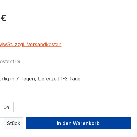
eis:
 €
. MwSt. zzgl. Versandkosten
stenfrei
tig in 7 Tagen, Lieferzeit 1-3 Tage
auswählen
L4
 Anzahl: Gib den gewünschten Wert ein 
Stück
In den Warenkorb