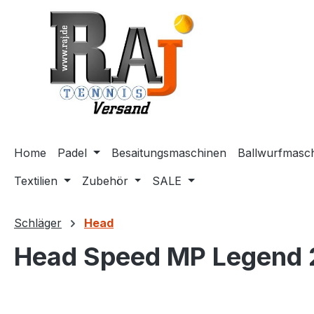
m Hauptinhalt springen
Zur Suche springen
Zur Hauptnavigation springen
Home
Padel
Besaitungsmaschinen
Ballwurfmasc
Textilien
Zubehör
SALE
Schläger
Head
Head Speed MP Legend