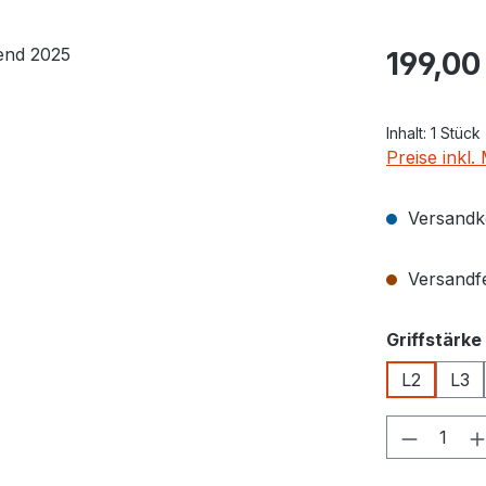
Regulärer Pr
199,00
Inhalt:
1 Stück
Preise inkl
Versandko
Versandfer
Griffstärke
L2
L3
Produkt