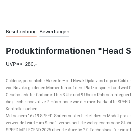
Beschreibung
Bewertungen
Produktinformationen "Head 
UVP**: 280,-
Goldene, persönliche Akzente – mit Novak Djokovics Logo in Gold 
von Novaks goldenen Momenten auf dem Platz inspiriert und weil Go
Geschmiedeter Carbon ist bei 3 Uhr und 9 Uhr im Rahmen integrier
die gleiche innovative Performance wie der meistverkaufte SPEED M
Kontrolle suchen.
Mit seinem 16x19 SPEED-Saitenmuster bietet dieses Modell präzis
verwendet wird – im Schaft verbessert die wahrgenommene Stabilit
SPEED MP LEGEND 2025 über die Auxetic 2.0 Technologie für ein int