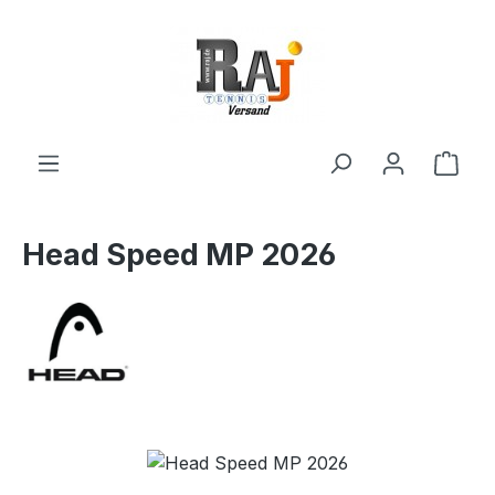
Zum Hauptinhalt springen
Ware
Head Speed MP 2026
Bildergalerie überspringen