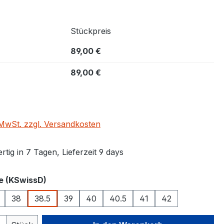
Stückpreis
89,00 €
89,00 €
. MwSt. zzgl. Versandkosten
tig in 7 Tagen, Lieferzeit 9 days
auswählen
e (KSwissD)
38
38.5
39
40
40.5
41
42
 Anzahl: Gib den gewünschten Wert ein 