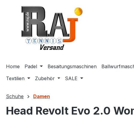
m Hauptinhalt springen
Zur Suche springen
Zur Hauptnavigation springen
Home
Padel
Besaitungsmaschinen
Ballwurfmasc
Textilien
Zubehör
SALE
Schuhe
Damen
Head Revolt Evo 2.0 W