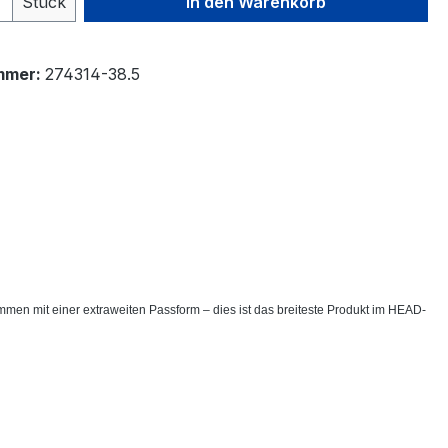
Stück
In den Warenkorb
mmer:
274314-38.5
men mit einer extraweiten Passform – dies ist das breiteste Produkt im HEAD-