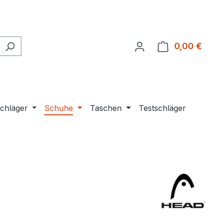
0,00 €
Ware
chläger
Schuhe
Taschen
Testschläger