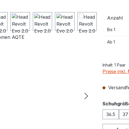
Anzahl
Bis
1
Ab
1
Inhalt:
1 Paar
Preise inkl
Versandfer
Schuhgröß
36.5
37
Produkt