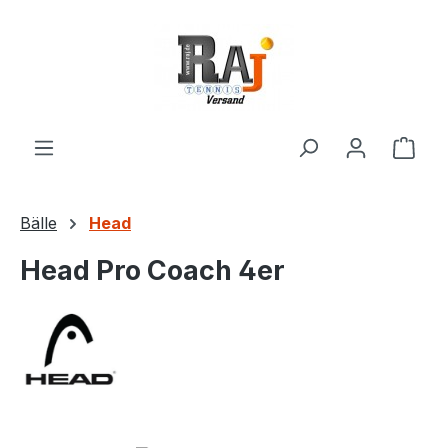
Zum Hauptinhalt springen
Ware
Bälle
Head
Head Pro Coach 4er
Bildergalerie überspringen