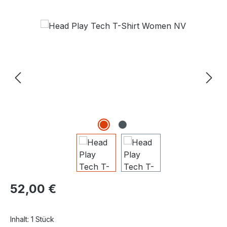
Bildergalerie überspringen
Regulärer Preis:
52,00 €
Inhalt:
1 Stück