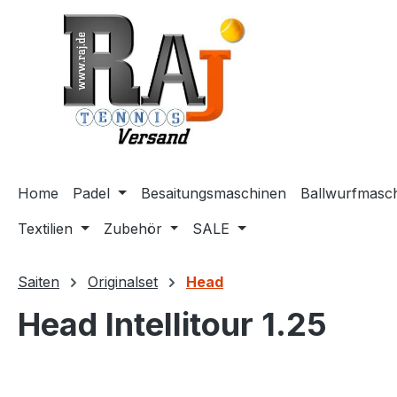
m Hauptinhalt springen
Zur Suche springen
Zur Hauptnavigation springen
Home
Padel
Besaitungsmaschinen
Ballwurfmasc
Textilien
Zubehör
SALE
Saiten
Originalset
Head
Head Intellitour 1.25