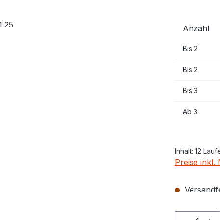
Anzahl
Bis
2
Bis
2
Bis
3
Ab
3
Inhalt:
12 Lauf
Preise inkl
Versandfer
Produkt