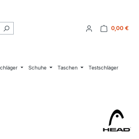
0,00 €
Ware
chläger
Schuhe
Taschen
Testschläger