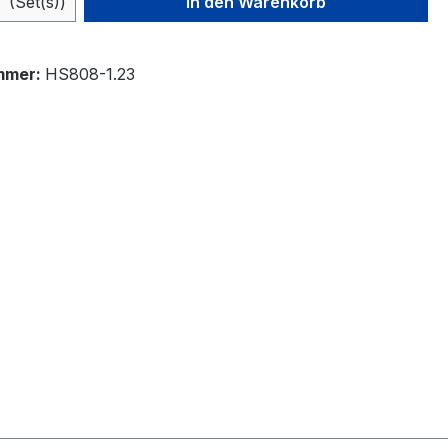
(Set(s))
In den Warenkorb
mmer:
HS808-1.23