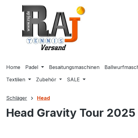
m Hauptinhalt springen
Zur Suche springen
Zur Hauptnavigation springen
Home
Padel
Besaitungsmaschinen
Ballwurfmasc
Textilien
Zubehör
SALE
Schläger
Head
Head Gravity Tour 2025