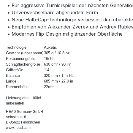
• Für aggressive Turnierspieler der nächsten Generatio
• Unverwechselbare abgerundete Form
• Neue Halb-Cap-Technologie verbessert den charakter
• Empfohlen von Alexander Zverev und Andrey Ruble
• Modernes Flip-Design mit glänzender Oberfläche
Technologie
Auxetic
Gewicht (unbespannt)
305 g / 10.8 oz
Bespannungsbild
16/19
Schlagflächengröße
630 cm² / 98 in²
Griffgröße
1-4
Balance
320 mm / 1 in HL
Länge
685 mm / 27.0 in
Rahmenhöhe
22mm
Lieferung ohne Hülle!
unbesaitet!
HEAD Germany GmbH
Velaskostr. 8
D-85622 Feldkirchen
www.head.com