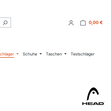
0,00 €
Ware
chläger
Schuhe
Taschen
Testschläger