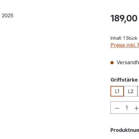
Regulärer Pr
189,00
Inhalt:
1 Stück
Preise inkl
Versandfer
Griffstärke
L1
L2
Produkt
Produktnu