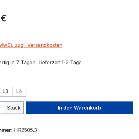
eis:
 €
. MwSt. zzgl. Versandkosten
tig in 7 Tagen, Lieferzeit 1-3 Tage
auswählen
L3
L4
 Anzahl: Gib den gewünschten Wert ein 
Stück
In den Warenkorb
mmer:
HR2505.3