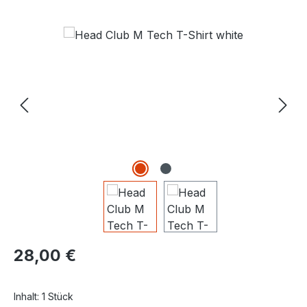
Bildergalerie überspringen
Regulärer Preis:
28,00 €
Inhalt:
1 Stück