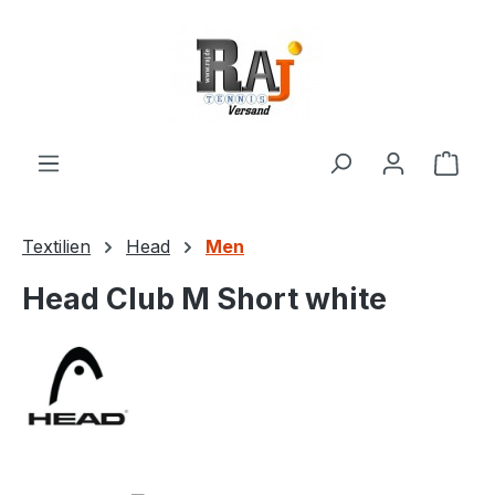
Zum Hauptinhalt springen
Ware
Textilien
Head
Men
Head Club M Short white