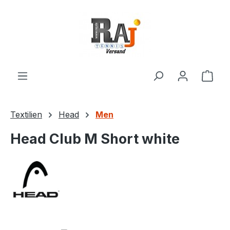
Zum Hauptinhalt springen
Ware
Textilien
Head
Men
Head Club M Short white