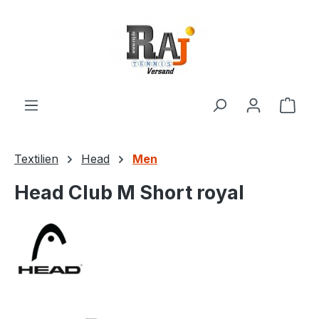
Zum Hauptinhalt springen
Ware
Textilien
Head
Men
Head Club M Short royal
Bildergalerie überspringen