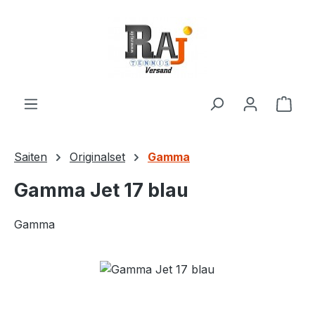
Zum Hauptinhalt springen
Ware
Saiten
Originalset
Gamma
Gamma Jet 17 blau
Gamma
Bildergalerie überspringen