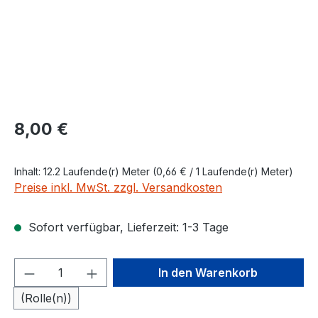
Regulärer Preis:
8,00 €
Inhalt:
12.2 Laufende(r) Meter
(0,66 € / 1 Laufende(r) Meter)
Preise inkl. MwSt. zzgl. Versandkosten
Sofort verfügbar, Lieferzeit: 1-3 Tage
Produkt Anzahl: Gib den gewünschten We
In den Warenkorb
(Rolle(n))