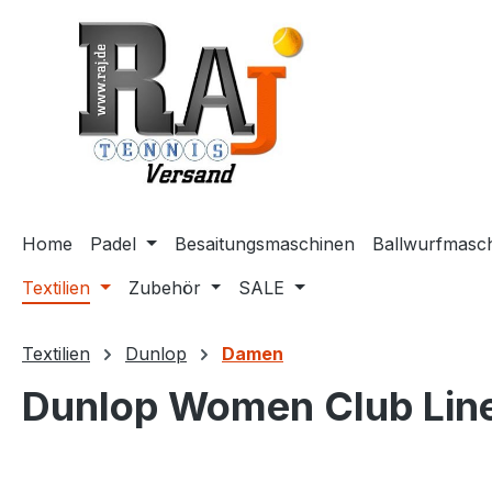
m Hauptinhalt springen
Zur Suche springen
Zur Hauptnavigation springen
Home
Padel
Besaitungsmaschinen
Ballwurfmasc
Textilien
Zubehör
SALE
Textilien
Dunlop
Damen
Dunlop Women Club Line 