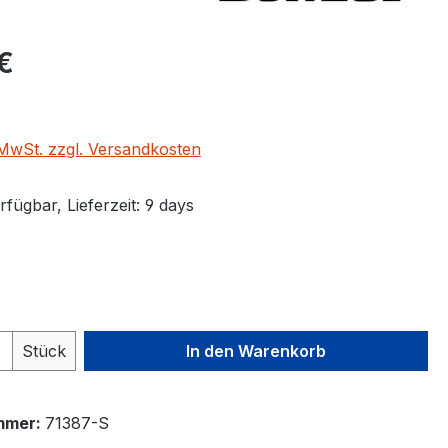
eis:
€
. MwSt. zzgl. Versandkosten
fügbar, Lieferzeit: 9 days
ählen
 Anzahl: Gib den gewünschten Wert ein 
Stück
In den Warenkorb
mmer:
71387-S