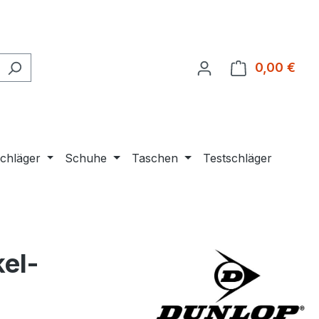
0,00 €
Ware
chläger
Schuhe
Taschen
Testschläger
kel-