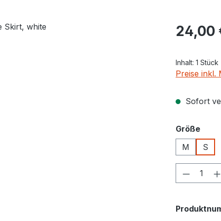
Regulärer Pr
24,00 
Inhalt:
1 Stück
Preise inkl
Sofort ver
ausw
Größe
M
S
Produkt
Produktnu