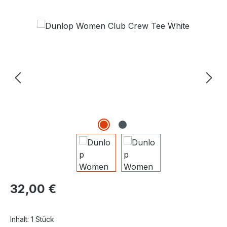
Bildergalerie überspringen
Regulärer Preis:
32,00 €
Inhalt:
1 Stück