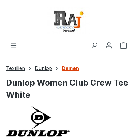
Zum Hauptinhalt springen
Ware
Textilien
Dunlop
Damen
Dunlop Women Club Crew Tee
White