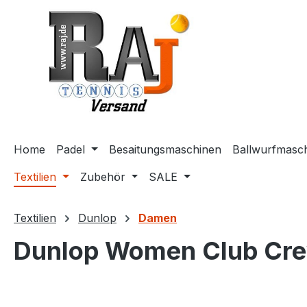
m Hauptinhalt springen
Zur Suche springen
Zur Hauptnavigation springen
Home
Padel
Besaitungsmaschinen
Ballwurfmasc
Textilien
Zubehör
SALE
Textilien
Dunlop
Damen
Dunlop Women Club Crew