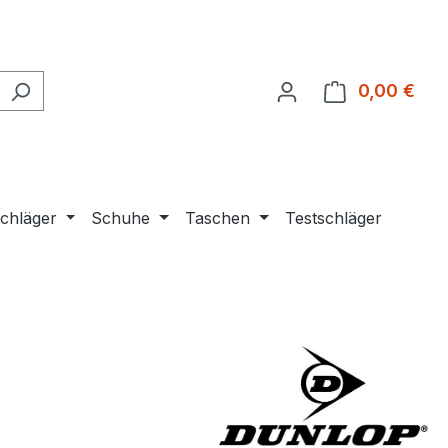
0,00 €
Ware
chläger
Schuhe
Taschen
Testschläger