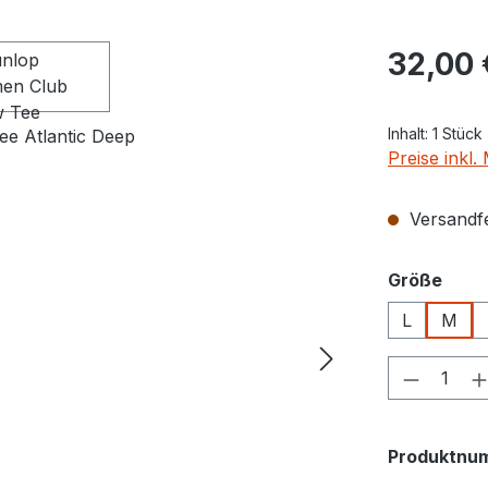
Regulärer Pr
32,00 
Inhalt:
1 Stück
Preise inkl
Versandfer
ausw
Größe
L
M
Produkt
Produktnu