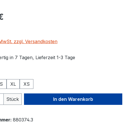
eis:
€
. MwSt. zzgl. Versandkosten
tig in 7 Tagen, Lieferzeit 1-3 Tage
ählen
S
XL
XS
 Anzahl: Gib den gewünschten Wert ein 
Stück
In den Warenkorb
mmer:
880374.3