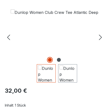
Bildergalerie überspringen
Regulärer Preis:
32,00 €
Inhalt:
1 Stück