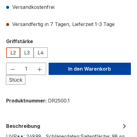
Versandkostenfrei
Versandfertig in 7 Tagen, Lieferzeit 1-3 Tage
auswählen
Griffstärke
L2
L3
L4
Produkt Anzahl: Gib den gewünschten We
In den Warenkorb
Stück
Produktnummer:
DR2500.1
Beschreibung
UVP**: 249,99 Schlägerdaten:Saitenfläche: 98 sq.