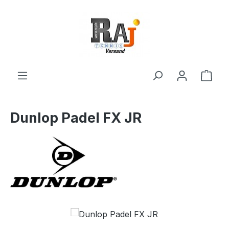
Zum Hauptinhalt springen
Ware
Dunlop Padel FX JR
Bildergalerie überspringen