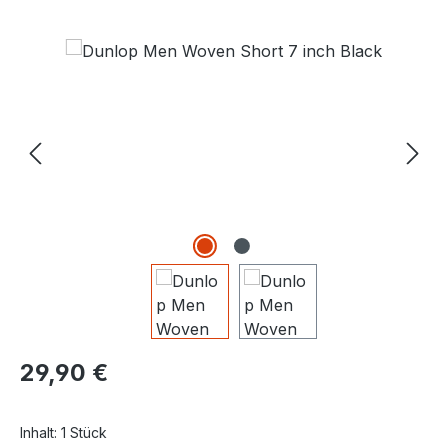
Bildergalerie überspringen
Regulärer Preis:
29,90 €
Inhalt:
1 Stück