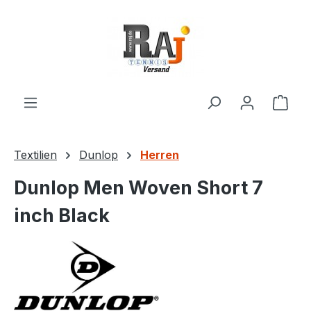
Zum Hauptinhalt springen
Ware
Textilien
Dunlop
Herren
Dunlop Men Woven Short 7
inch Black