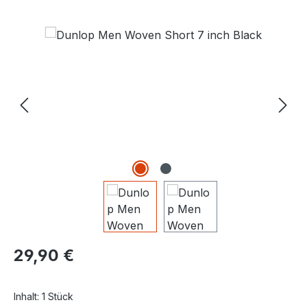
Bildergalerie überspringen
Regulärer Preis:
29,90 €
Inhalt:
1 Stück