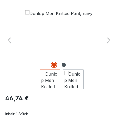
Bildergalerie überspringen
Regulärer Preis:
46,74 €
Inhalt:
1 Stück