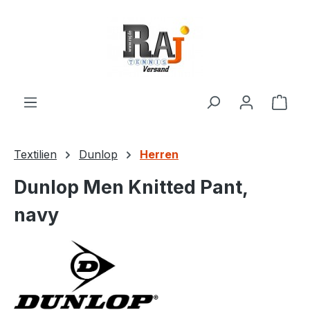
Zum Hauptinhalt springen
Ware
Textilien
Dunlop
Herren
Dunlop Men Knitted Pant,
navy