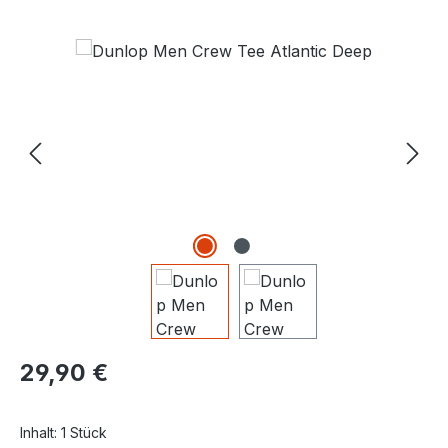
Bildergalerie überspringen
Regulärer Preis:
29,90 €
Inhalt:
1 Stück