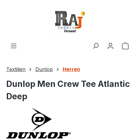
Zum Hauptinhalt springen
Ware
Textilien
Dunlop
Herren
Dunlop Men Crew Tee Atlantic
Deep