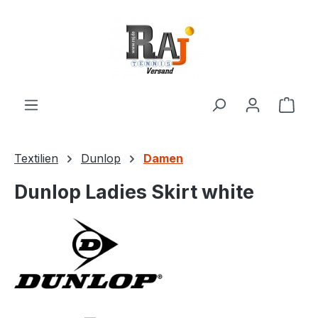
Zum Hauptinhalt springen
Ware
Textilien
Dunlop
Damen
Dunlop Ladies Skirt white