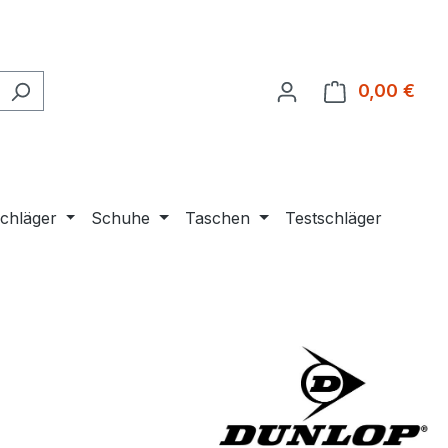
0,00 €
Ware
chläger
Schuhe
Taschen
Testschläger