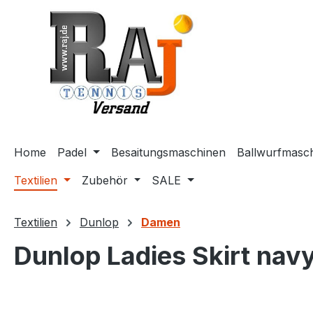
m Hauptinhalt springen
Zur Suche springen
Zur Hauptnavigation springen
Home
Padel
Besaitungsmaschinen
Ballwurfmasc
Textilien
Zubehör
SALE
Textilien
Dunlop
Damen
Dunlop Ladies Skirt nav