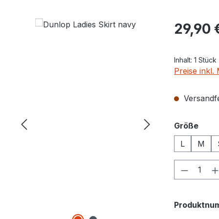
Regulärer Pr
29,90 
Inhalt:
1 Stück
Preise inkl
Versandfer
ausw
Größe
L
M
Produkt
Produktnu