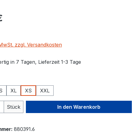
eis:
€
. MwSt. zzgl. Versandkosten
tig in 7 Tagen, Lieferzeit 1-3 Tage
ählen
S
XL
XS
XXL
 Anzahl: Gib den gewünschten Wert ein 
Stück
In den Warenkorb
mmer:
880391.6