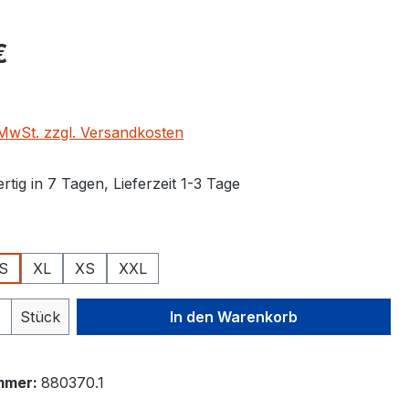
eis:
€
. MwSt. zzgl. Versandkosten
tig in 7 Tagen, Lieferzeit 1-3 Tage
ählen
S
XL
XS
XXL
 Anzahl: Gib den gewünschten Wert ein 
Stück
In den Warenkorb
mmer:
880370.1