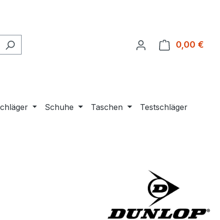
0,00 €
Ware
chläger
Schuhe
Taschen
Testschläger