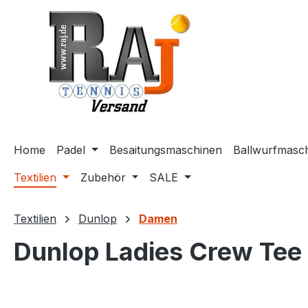
m Hauptinhalt springen
Zur Suche springen
Zur Hauptnavigation springen
Home
Padel
Besaitungsmaschinen
Ballwurfmasc
Textilien
Zubehör
SALE
Textilien
Dunlop
Damen
Dunlop Ladies Crew Tee