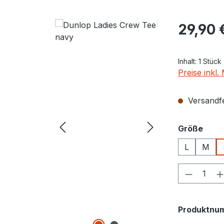
Regulärer Pr
29,90 
Inhalt:
1 Stück
Preise inkl
Versandfer
ausw
Größe
L
M
Produkt
Produktnu