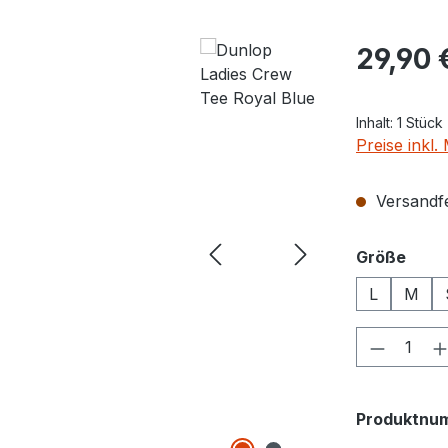
Regulärer Pr
29,90 
Inhalt:
1 Stück
Preise inkl
Versandfer
ausw
Größe
L
M
Produkt
Produktnu