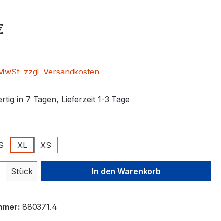
eis:
€
. MwSt. zzgl. Versandkosten
tig in 7 Tagen, Lieferzeit 1-3 Tage
ählen
S
XL
XS
 Anzahl: Gib den gewünschten Wert ein 
Stück
In den Warenkorb
mmer:
880371.4