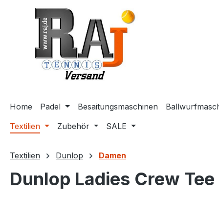
m Hauptinhalt springen
Zur Suche springen
Zur Hauptnavigation springen
Home
Padel
Besaitungsmaschinen
Ballwurfmasc
Textilien
Zubehör
SALE
Textilien
Dunlop
Damen
Dunlop Ladies Crew Tee 