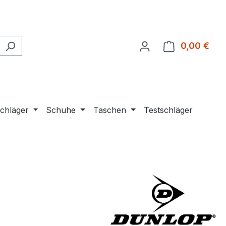
0,00 €
Ware
chläger
Schuhe
Taschen
Testschläger