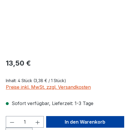
Regulärer Preis:
13,50 €
Inhalt:
4 Stück
(3,38 € / 1 Stück)
Preise inkl. MwSt. zzgl. Versandkosten
Sofort verfügbar, Lieferzeit: 1-3 Tage
Produkt Anzahl: Gib den gewünschten We
In den Warenkorb