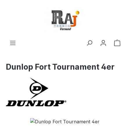
Zum Hauptinhalt springen
Ware
Dunlop Fort Tournament 4er
Bildergalerie überspringen