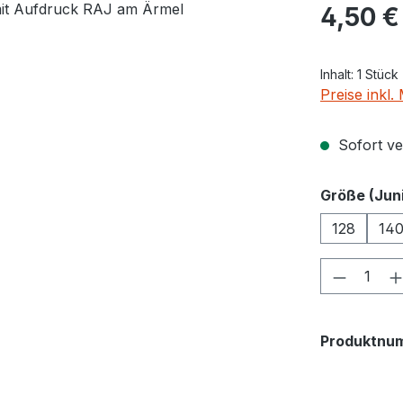
Regulärer Pr
4,50 €
Inhalt:
1 Stück
Preise inkl
Sofort ver
Größe (Juni
128
14
Produkt
Produktnu