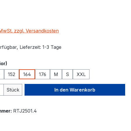
eis:
. MwSt. zzgl. Versandkosten
fügbar, Lieferzeit: 1-3 Tage
auswählen
or)
0
152
164
176
M
S
XXL
 Anzahl: Gib den gewünschten Wert ein 
Stück
In den Warenkorb
mmer:
RTJ2501.4