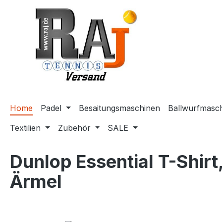
m Hauptinhalt springen
Zur Suche springen
Zur Hauptnavigation springen
Home
Padel
Besaitungsmaschinen
Ballwurfmasc
Textilien
Zubehör
SALE
Dunlop Essential T-Shir
Ärmel