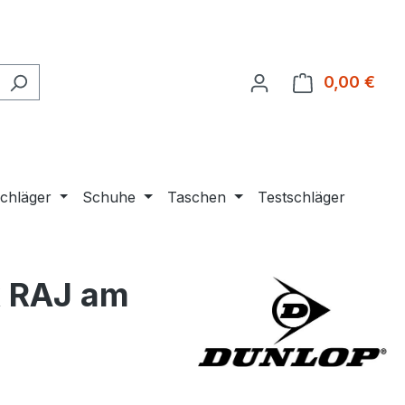
0,00 €
Ware
chläger
Schuhe
Taschen
Testschläger
k RAJ am