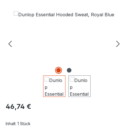
Bildergalerie überspringen
Regulärer Preis:
46,74 €
Inhalt:
1 Stück