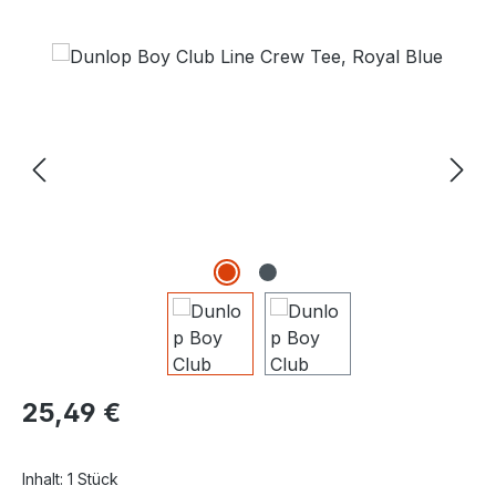
Bildergalerie überspringen
Regulärer Preis:
25,49 €
Inhalt:
1 Stück